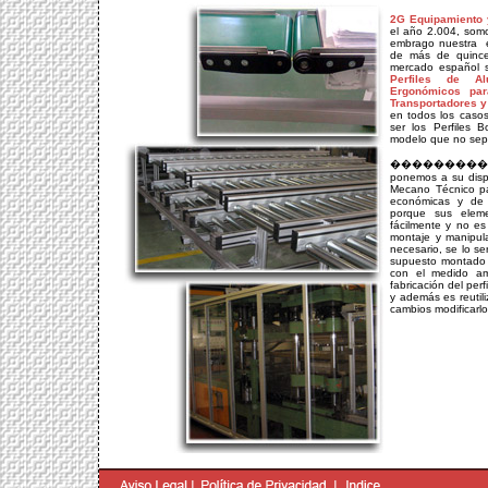
2G Equipamiento 
el año 2.004, somo
embrago nuestra ex
de más de quince 
mercado español 
Perfiles de Al
Ergonómicos par
Transportadores y
en todos los caso
ser los Perfiles 
modelo que no sepan
����������� D
ponemos a su disp
Mecano Técnico pa
económicas y de 
porque sus elem
fácilmente y no es
montaje y manipula
necesario, se lo s
supuesto montado 
con el medido a
fabricación del perf
y además es reuti
cambios modificarlo